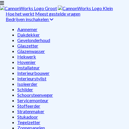
Hoe het werkt
Meest gestelde vragen
Bedrijven inschakelen
Aannemer
Dakdekker
Gevelonderhoud
Glaszetter
Glazenwasser
Hekwerk
Hovenier
Installateur
Interieurbouwer
Interieurstylist
Isoleerder
Schilder
Schoorsteenveger
Servicemonteur
Stoffeerder
Stratenmaker
Stukadoor
Tegelzetter
Zonnepanelen