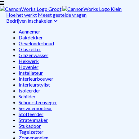
Hoe het werkt
Meest gestelde vragen
Bedrijven inschakelen
Aannemer
Dakdekker
Gevelonderhoud
Glaszetter
Glazenwasser
Hekwerk
Hovenier
Installateur
Interieurbouwer
Interieurstylist
Isoleerder
Schilder
Schoorsteenveger
Servicemonteur
Stoffeerder
Stratenmaker
Stukadoor
Tegelzetter
Zonnepanelen