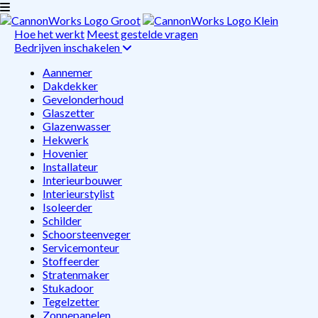
Hoe het werkt
Meest gestelde vragen
Bedrijven inschakelen
Aannemer
Dakdekker
Gevelonderhoud
Glaszetter
Glazenwasser
Hekwerk
Hovenier
Installateur
Interieurbouwer
Interieurstylist
Isoleerder
Schilder
Schoorsteenveger
Servicemonteur
Stoffeerder
Stratenmaker
Stukadoor
Tegelzetter
Zonnepanelen