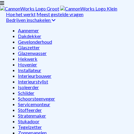
Hoe het werkt
Meest gestelde vragen
Bedrijven inschakelen
Aannemer
Dakdekker
Gevelonderhoud
Glaszetter
Glazenwasser
Hekwerk
Hovenier
Installateur
Interieurbouwer
Interieurstylist
Isoleerder
Schilder
Schoorsteenveger
Servicemonteur
Stoffeerder
Stratenmaker
Stukadoor
Tegelzetter
Zonnepanelen