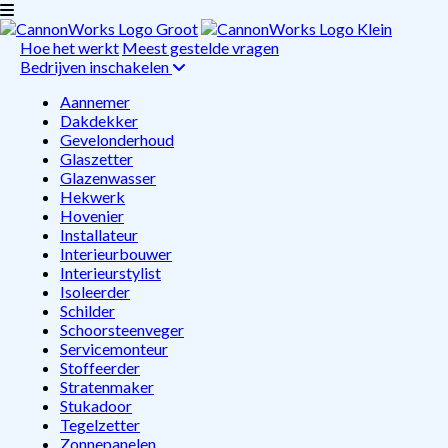
Hoe het werkt
Meest gestelde vragen
Bedrijven inschakelen
Aannemer
Dakdekker
Gevelonderhoud
Glaszetter
Glazenwasser
Hekwerk
Hovenier
Installateur
Interieurbouwer
Interieurstylist
Isoleerder
Schilder
Schoorsteenveger
Servicemonteur
Stoffeerder
Stratenmaker
Stukadoor
Tegelzetter
Zonnepanelen