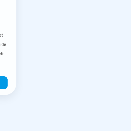
et
j de
dt