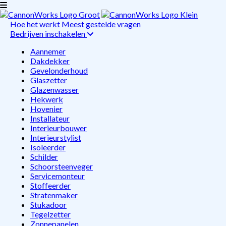
Hoe het werkt
Meest gestelde vragen
Bedrijven inschakelen
Aannemer
Dakdekker
Gevelonderhoud
Glaszetter
Glazenwasser
Hekwerk
Hovenier
Installateur
Interieurbouwer
Interieurstylist
Isoleerder
Schilder
Schoorsteenveger
Servicemonteur
Stoffeerder
Stratenmaker
Stukadoor
Tegelzetter
Zonnepanelen