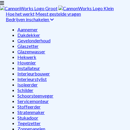
Hoe het werkt
Meest gestelde vragen
Bedrijven inschakelen
Aannemer
Dakdekker
Gevelonderhoud
Glaszetter
Glazenwasser
Hekwerk
Hovenier
Installateur
Interieurbouwer
Interieurstylist
Isoleerder
Schilder
Schoorsteenveger
Servicemonteur
Stoffeerder
Stratenmaker
Stukadoor
Tegelzetter
Zonnepanelen