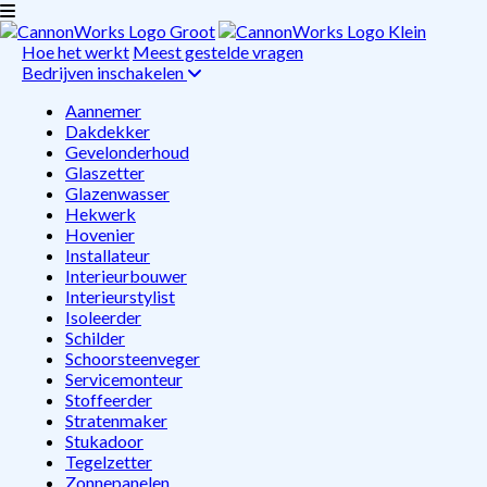
Hoe het werkt
Meest gestelde vragen
Bedrijven inschakelen
Aannemer
Dakdekker
Gevelonderhoud
Glaszetter
Glazenwasser
Hekwerk
Hovenier
Installateur
Interieurbouwer
Interieurstylist
Isoleerder
Schilder
Schoorsteenveger
Servicemonteur
Stoffeerder
Stratenmaker
Stukadoor
Tegelzetter
Zonnepanelen