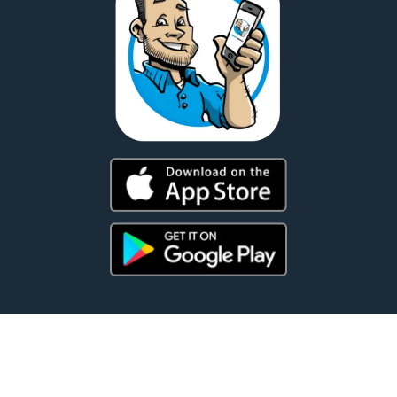
© 2026 CannonWorks® · Jouw project van A-Z top geregeld