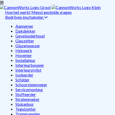
Hoe het werkt
Meest gestelde vragen
Bedrijven inschakelen
Aannemer
Dakdekker
Gevelonderhoud
Glaszetter
Glazenwasser
Hekwerk
Hovenier
Installateur
Interieurbouwer
Interieurstylist
Isoleerder
Schilder
Schoorsteenveger
Servicemonteur
Stoffeerder
Stratenmaker
Stukadoor
Tegelzetter
Zonnepanelen