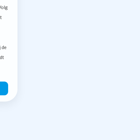
olg
t
j de
dt