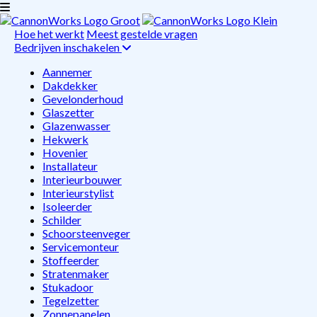
Hoe het werkt
Meest gestelde vragen
Bedrijven inschakelen
Aannemer
Dakdekker
Gevelonderhoud
Glaszetter
Glazenwasser
Hekwerk
Hovenier
Installateur
Interieurbouwer
Interieurstylist
Isoleerder
Schilder
Schoorsteenveger
Servicemonteur
Stoffeerder
Stratenmaker
Stukadoor
Tegelzetter
Zonnepanelen