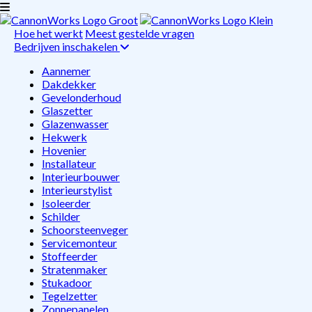
Hoe het werkt
Meest gestelde vragen
Bedrijven inschakelen
Aannemer
Dakdekker
Gevelonderhoud
Glaszetter
Glazenwasser
Hekwerk
Hovenier
Installateur
Interieurbouwer
Interieurstylist
Isoleerder
Schilder
Schoorsteenveger
Servicemonteur
Stoffeerder
Stratenmaker
Stukadoor
Tegelzetter
Zonnepanelen