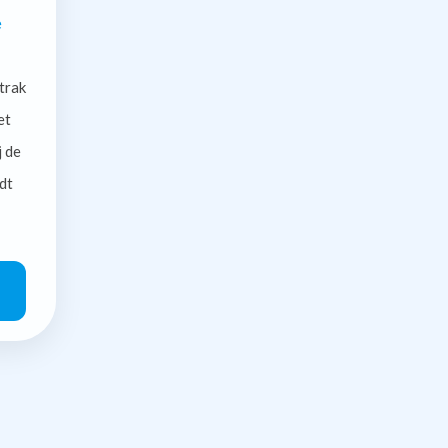
e
trak
et
j de
dt