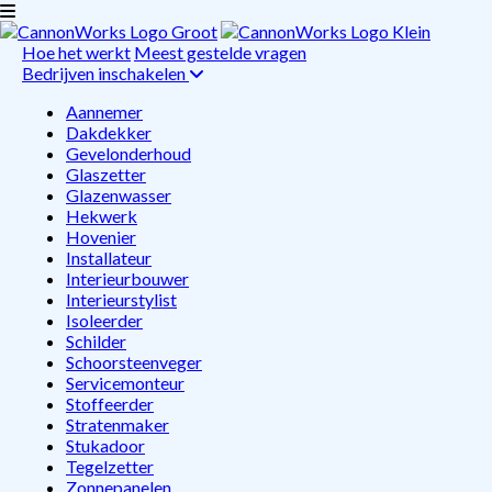
Hoe het werkt
Meest gestelde vragen
Bedrijven inschakelen
Aannemer
Dakdekker
Gevelonderhoud
Glaszetter
Glazenwasser
Hekwerk
Hovenier
Installateur
Interieurbouwer
Interieurstylist
Isoleerder
Schilder
Schoorsteenveger
Servicemonteur
Stoffeerder
Stratenmaker
Stukadoor
Tegelzetter
Zonnepanelen