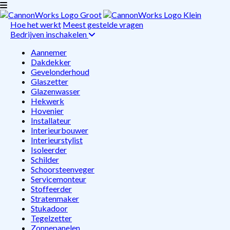
Hoe het werkt
Meest gestelde vragen
Bedrijven inschakelen
Aannemer
Dakdekker
Gevelonderhoud
Glaszetter
Glazenwasser
Hekwerk
Hovenier
Installateur
Interieurbouwer
Interieurstylist
Isoleerder
Schilder
Schoorsteenveger
Servicemonteur
Stoffeerder
Stratenmaker
Stukadoor
Tegelzetter
Zonnepanelen