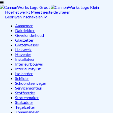
Hoe het werkt
Meest gestelde vragen
Bedrijven inschakelen
Aannemer
Dakdekker
Gevelonderhoud
Glaszetter
Glazenwasser
Hekwerk
Hovenier
Installateur
Interieurbouwer
Interieurstylist
Isoleerder
Schilder
Schoorsteenveger
Servicemonteur
Stoffeerder
Stratenmaker
Stukadoor
Tegelzetter
Zonnepanelen