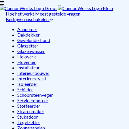
Hoe het werkt
Meest gestelde vragen
Bedrijven inschakelen
Aannemer
Dakdekker
Gevelonderhoud
Glaszetter
Glazenwasser
Hekwerk
Hovenier
Installateur
Interieurbouwer
Interieurstylist
Isoleerder
Schilder
Schoorsteenveger
Servicemonteur
Stoffeerder
Stratenmaker
Stukadoor
Tegelzetter
Zonnepanelen