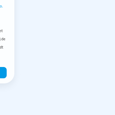
o.
et
j de
dt