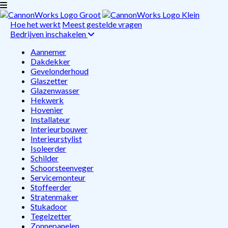
Hoe het werkt
Meest gestelde vragen
Bedrijven inschakelen
Aannemer
Dakdekker
Gevelonderhoud
Glaszetter
Glazenwasser
Hekwerk
Hovenier
Installateur
Interieurbouwer
Interieurstylist
Isoleerder
Schilder
Schoorsteenveger
Servicemonteur
Stoffeerder
Stratenmaker
Stukadoor
Tegelzetter
Zonnepanelen