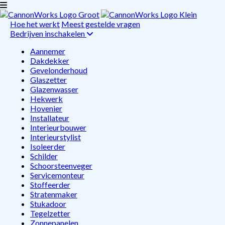
Hoe het werkt
Meest gestelde vragen
Bedrijven inschakelen
Aannemer
Dakdekker
Gevelonderhoud
Glaszetter
Glazenwasser
Hekwerk
Hovenier
Installateur
Interieurbouwer
Interieurstylist
Isoleerder
Schilder
Schoorsteenveger
Servicemonteur
Stoffeerder
Stratenmaker
Stukadoor
Tegelzetter
Zonnepanelen