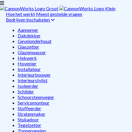
Hoe het werkt
Meest gestelde vragen
Bedrijven inschakelen
Aannemer
Dakdekker
Gevelonderhoud
Glaszetter
Glazenwasser
Hekwerk
Hovenier
Installateur
Interieurbouwer
Interieurstylist
Isoleerder
Schilder
Schoorsteenveger
Servicemonteur
Stoffeerder
Stratenmaker
Stukadoor
Tegelzetter
Zonnepanelen