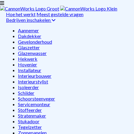
Hoe het werkt
Meest gestelde vragen
Bedrijven inschakelen
Aannemer
Dakdekker
Gevelonderhoud
Glaszetter
Glazenwasser
Hekwerk
Hovenier
Installateur
Interieurbouwer
Interieurstylist
Isoleerder
Schilder
Schoorsteenveger
Servicemonteur
Stoffeerder
Stratenmaker
Stukadoor
Tegelzetter
Zonnepanelen