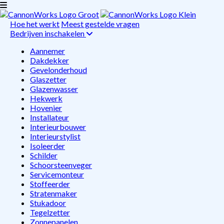
Hoe het werkt
Meest gestelde vragen
Bedrijven inschakelen
Aannemer
Dakdekker
Gevelonderhoud
Glaszetter
Glazenwasser
Hekwerk
Hovenier
Installateur
Interieurbouwer
Interieurstylist
Isoleerder
Schilder
Schoorsteenveger
Servicemonteur
Stoffeerder
Stratenmaker
Stukadoor
Tegelzetter
Zonnepanelen