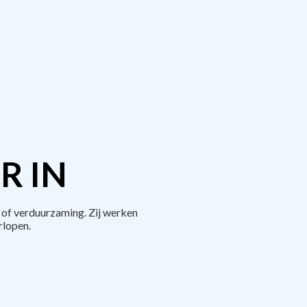
R IN
of verduurzaming. Zij werken
rlopen.