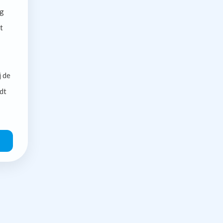
g
t
j de
dt