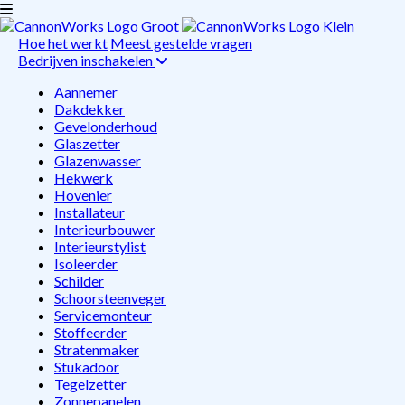
Hoe het werkt
Meest gestelde vragen
Bedrijven inschakelen
Aannemer
Dakdekker
Gevelonderhoud
Glaszetter
Glazenwasser
Hekwerk
Hovenier
Installateur
Interieurbouwer
Interieurstylist
Isoleerder
Schilder
Schoorsteenveger
Servicemonteur
Stoffeerder
Stratenmaker
Stukadoor
Tegelzetter
Zonnepanelen