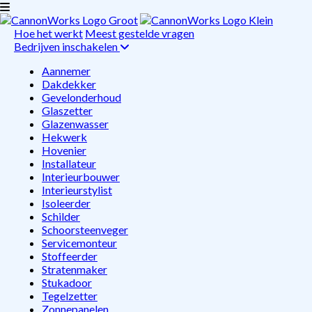
Hoe het werkt
Meest gestelde vragen
Bedrijven inschakelen
Aannemer
Dakdekker
Gevelonderhoud
Glaszetter
Glazenwasser
Hekwerk
Hovenier
Installateur
Interieurbouwer
Interieurstylist
Isoleerder
Schilder
Schoorsteenveger
Servicemonteur
Stoffeerder
Stratenmaker
Stukadoor
Tegelzetter
Zonnepanelen