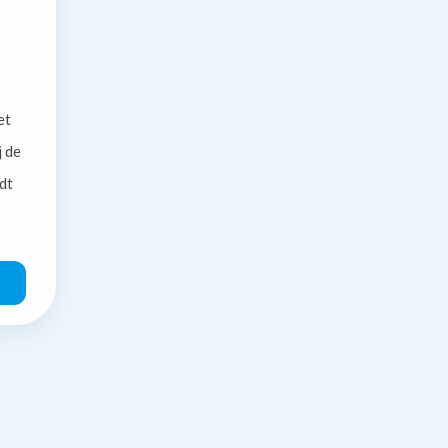
et
j de
dt