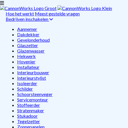
Hoe het werkt
Meest gestelde vragen
Bedrijven inschakelen
Aannemer
Dakdekker
Gevelonderhoud
Glaszetter
Glazenwasser
Hekwerk
Hovenier
Installateur
Interieurbouwer
Interieurstylist
Isoleerder
Schilder
Schoorsteenveger
Servicemonteur
Stoffeerder
Stratenmaker
Stukadoor
Tegelzetter
Zonnepanelen