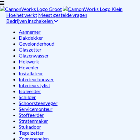
Hoe het werkt
Meest gestelde vragen
Bedrijven inschakelen
Aannemer
Dakdekker
Gevelonderhoud
Glaszetter
Glazenwasser
Hekwerk
Hovenier
Installateur
Interieurbouwer
Interieurstylist
Isoleerder
Schilder
Schoorsteenveger
Servicemonteur
Stoffeerder
Stratenmaker
Stukadoor
Tegelzetter
Zonnepanelen