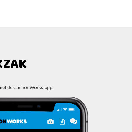
KZAK
elen met de CannonWorks-app.