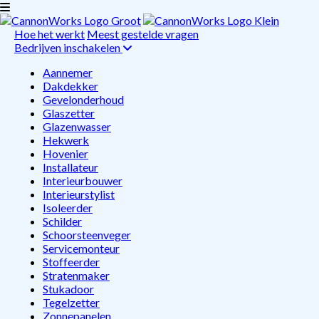
Hoe het werkt
Meest gestelde vragen
Bedrijven inschakelen
Aannemer
Dakdekker
Gevelonderhoud
Glaszetter
Glazenwasser
Hekwerk
Hovenier
Installateur
Interieurbouwer
Interieurstylist
Isoleerder
Schilder
Schoorsteenveger
Servicemonteur
Stoffeerder
Stratenmaker
Stukadoor
Tegelzetter
Zonnepanelen