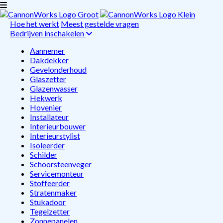
Hoe het werkt
Meest gestelde vragen
Bedrijven inschakelen
Aannemer
Dakdekker
Gevelonderhoud
Glaszetter
Glazenwasser
Hekwerk
Hovenier
Installateur
Interieurbouwer
Interieurstylist
Isoleerder
Schilder
Schoorsteenveger
Servicemonteur
Stoffeerder
Stratenmaker
Stukadoor
Tegelzetter
Zonnepanelen