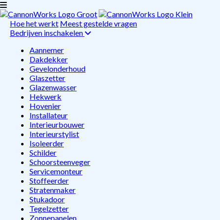
Hoe het werkt
Meest gestelde vragen
Bedrijven inschakelen
Aannemer
Dakdekker
Gevelonderhoud
Glaszetter
Glazenwasser
Hekwerk
Hovenier
Installateur
Interieurbouwer
Interieurstylist
Isoleerder
Schilder
Schoorsteenveger
Servicemonteur
Stoffeerder
Stratenmaker
Stukadoor
Tegelzetter
Zonnepanelen