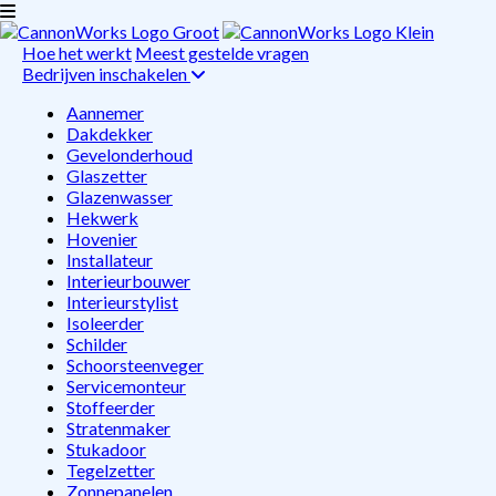
Hoe het werkt
Meest gestelde vragen
Bedrijven inschakelen
Aannemer
Dakdekker
Gevelonderhoud
Glaszetter
Glazenwasser
Hekwerk
Hovenier
Installateur
Interieurbouwer
Interieurstylist
Isoleerder
Schilder
Schoorsteenveger
Servicemonteur
Stoffeerder
Stratenmaker
Stukadoor
Tegelzetter
Zonnepanelen