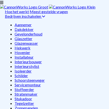
Hoe het werkt
Meest gestelde vragen
Bedrijven inschakelen
Aannemer
Dakdekker
Gevelonderhoud
Glaszetter
Glazenwasser
Hekwerk
Hovenier
Installateur
Interieurbouwer
Interieurstylist
Isoleerder
Schilder
Schoorsteenveger
Servicemonteur
Stoffeerder
Stratenmaker
Stukadoor
Tegelzetter
Zonnepanelen