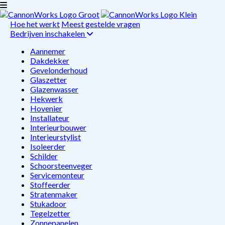
Hoe het werkt
Meest gestelde vragen
Bedrijven inschakelen
Aannemer
Dakdekker
Gevelonderhoud
Glaszetter
Glazenwasser
Hekwerk
Hovenier
Installateur
Interieurbouwer
Interieurstylist
Isoleerder
Schilder
Schoorsteenveger
Servicemonteur
Stoffeerder
Stratenmaker
Stukadoor
Tegelzetter
Zonnepanelen