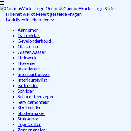
Hoe het werkt
Meest gestelde vragen
Bedrijven inschakelen
Aannemer
Dakdekker
Gevelonderhoud
Glaszetter
Glazenwasser
Hekwerk
Hovenier
Installateur
Interieurbouwer
Interieurstylist
Isoleerder
Schilder
Schoorsteenveger
Servicemonteur
Stoffeerder
Stratenmaker
Stukadoor
Tegelzetter
Zonnepanelen