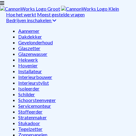
Hoe het werkt
Meest gestelde vragen
Bedrijven inschakelen
Aannemer
Dakdekker
Gevelonderhoud
Glaszetter
Glazenwasser
Hekwerk
Hovenier
Installateur
Interieurbouwer
Interieurstylist
Isoleerder
Schilder
Schoorsteenveger
Servicemonteur
Stoffeerder
Stratenmaker
Stukadoor
Tegelzetter
Zonnepanelen