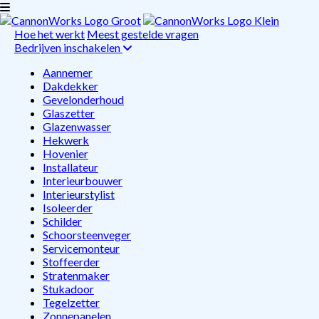
Hoe het werkt
Meest gestelde vragen
Bedrijven inschakelen
Aannemer
Dakdekker
Gevelonderhoud
Glaszetter
Glazenwasser
Hekwerk
Hovenier
Installateur
Interieurbouwer
Interieurstylist
Isoleerder
Schilder
Schoorsteenveger
Servicemonteur
Stoffeerder
Stratenmaker
Stukadoor
Tegelzetter
Zonnepanelen